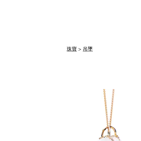
珠寶
>
吊墜